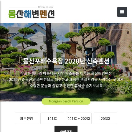
외부전경
101호
201호 + 202호
203호
바베큐장